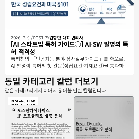
2026. 7. 9.
/
POST BY
김형민 대표 변리사
[AI 스타트업 특허 가이드①] AI·SW 발명의 특
허 적격성
특허청의 「인공지능 분야 심사실무가이드」를 축으로, 
AI 발명이 특허의 첫 관문(성립요건·기재요건)을 통과하
는 방법을 사례로 정리합니다. 미국 진출을 염두에 둔 출
동일 카테고리 칼럼 더보기
원이라면 함께 보아야 할 미국 §101도 비교 관점에서 짚
습니다.
같은 카테고리에서 이어서 읽어볼 만한 칼럼입니다.
RESEARCH LAB
RESEARCH LAB